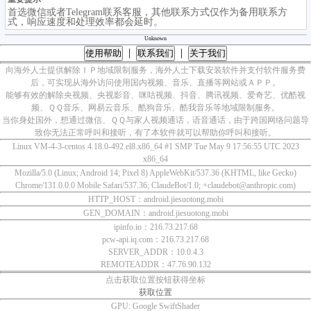
首选微信或者Telegram联系客服，其他联系方式仅作为备用联系方
式，响应速度和处理效率都会延时。
Unknown
|
|
使用帮助
联系我们
关于我们
向海外人士提供解除ＩＰ地域限制服务，海外人士下载安装软件并支付软件服务费
后，可实现从海外访问使用国内视频、音乐、直播等网站或ＡＰＰ。
能够有效的解除央视频、央视影音、咪咕视频、抖音、腾讯视频、爱奇艺、优酷视
频、ＱＱ音乐、网易云音乐、酷狗音乐、酷我音乐等地域限制服务。
当你身处国外，想通过微信、ＱＱ与家人视频通话，语音通话，由于跨国网络问题导
致你无法正常呼叫和接听，有了本软件就可以帮助你呼叫和接听。
Linux VM-4-3-centos 4.18.0-492.el8.x86_64 #1 SMP Tue May 9 17:56:55 UTC 2023
x86_64
Mozilla/5.0 (Linux; Android 14; Pixel 8) AppleWebKit/537.36 (KHTML, like Gecko)
Chrome/131.0.0.0 Mobile Safari/537.36; ClaudeBot/1.0; +claudebot@anthropic.com)
HTTP_HOST：android.jiesuotong.mobi
GEN_DOMAIN：android.jiesuotong.mobi
ipinfo.io：216.73.217.68
pcw-api.iq.com：216.73.217.68
SERVER_ADDR：10.0.4.3
REMOTEADDR：47.76.90.132
点击获取位置按钮获得坐标
获取位置
GPU:
Google SwiftShader