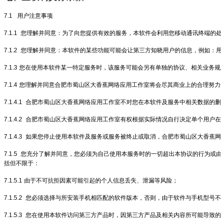
7.1
用户注意事项
7.1.1
您理解并同意：为了向您提供有效的服务，本软件会利用您移动通讯终端的
7.1.2
您理解并同意：本软件的某些功能可能会让第三方知晓用户的信息，例如：用
7.1.3
您在使用本软件某一特定服务时，该服务可能会另有单独的协议、相关业务规
7.1.4
您理解并同意合肥市蜀山区大香蕉网络应用工作室将会尽其商业上的合理努力
7.1.4.1
合肥市蜀山区大香蕉网络应用工作室不对您在本软件及服务中相关数据的删
7.1.4.2
合肥市蜀山区大香蕉网络应用工作室有权根据实际情况自行决定单个用户在
7.1.4.3
如果您停止使用本软件及服务或服务被终止或取消，合肥市蜀山区大香蕉网
7.1.5
您充分了解并同意，您必须为自己使用本服务时的一切超出本协议的行为或
括但不限于：
7.1.5.1
由于不可抗拒因素可能引起的个人信息丢失、泄漏等风险；
7.1.5.2
您必须选择与所安装手机相匹配的软件版本，否则，由于软件与手机型号不
7.1.5.3
您在使用本软件访问第三方产品时，因第三方产品及相关内容所可能导致的