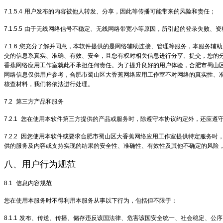
7.1.5.4
用户发布的内容被他人转发、分享，因此等传播可能带来的风险和责任；
7.1.5.5
由于无线网络信号不稳定、无线网络带宽小等原因，所引起的登录失败、资
7.1.6
您充分了解并同意，本软件提供的是网络辅助连接、管理等服务，本服务辅助
交的信息系真实、准确、有效、安全，且您有权对相关信息进行分享、提交，您的
香蕉网络应用工作室就此不承担任何责任。为了提升良好的用户体验，合肥市蜀山
网络信息仅供用户参考，合肥市蜀山区大香蕉网络应用工作室不对网络的真实性、
核查材料，我们将依法进行处理。
7.2
第三方产品和服务
7.2.1
您在使用本软件第三方提供的产品或服务时，除遵守本协议约定外，还应遵
7.2.2
因您使用本软件或要求合肥市蜀山区大香蕉网络应用工作室提供特定服务时
供的服务及内容或支持实现的结果的安全性、准确性、有效性及其他不确定的风险
八、用户行为规范
8.1
信息内容规范
您在使用本服务时不得利用本服务从事以下行为，包括但不限于：
8.1.1
发布、传送、传播、储存违反该国法律、危害该国安全统一、社会稳定、公序