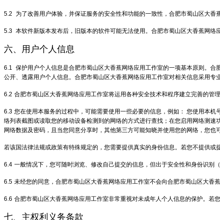
5.2
为了改善用户体验，并保证服务的安全性和功能的一致性，合肥市蜀山区大香
5.3
本软件新版本发布后，旧版本的软件可能无法使用。合肥市蜀山区大香蕉网络
六、用户个人信息
6.1
保护用户个人信息是合肥市蜀山区大香蕉网络应用工作室的一项基本原则。合
公开、透露用户个人信息。合肥市蜀山区大香蕉网络应用工作室对相关信息采用专
6.2
合肥市蜀山区大香蕉网络应用工作室将运用各种安全技术和程序建立完善的管
6.3
您在使用本服务的过程中，可能需要使用一些必要的信息，例如： 您使用本机
络列表截图或读取您的移动设备检测到的网络的方式进行查找；在您启用网络测速功
网络数据及密码，且当您同意分享时，其他第三方可能知晓并使用您的网络，您也
若该国法律法规或政策有特殊规定的，您需要提供真实的身份信息。若您不提供或
6.4
一般情况下，您可随时浏览、修改自己提交的信息，但出于安全性和身份识别
6.5
未经您的同意，合肥市蜀山区大香蕉网络应用工作室不会向合肥市蜀山区大香
6.6
合肥市蜀山区大香蕉网络应用工作室非常重视对未成年人个人信息的保护。若您
七、主权利义务条款