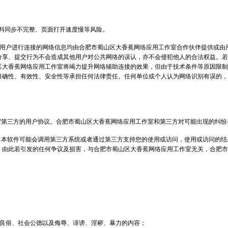
料同步不完整、页面打开速度慢等风险。
用户进行连接的网络信息均由合肥市蜀山区大香蕉网络应用工作室合作伙伴提供或由
分享、提交行为不会造成其他用户对公共网络的误认，亦不会侵犯他人的合法权益。若
区大香蕉网络应用工作室将竭力提升网络辅助连接的效果，但由于技术条件等原因限制
准确性、有效性、安全性等承担任何法律责任。任何单位或个人认为网络识别有误的，
守第三方的用户协议。合肥市蜀山区大香蕉网络应用工作室和第三方对可能出现的纠纷
，本软件可能会调用第三方系统或者通过第三方支持您的使用或访问，使用或访问的结
，由此若引发的任何争议及损害，与合肥市蜀山区大香蕉网络应用工作室无关，合肥市
良俗、社会公德以及侮辱、诽谤、淫秽、暴力的内容；