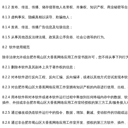
8.1.2
发布、传送、传播、储存侵害他人名誉权、肖像权、知识产权、商业秘密等合
8.1.3
虚构事实、隐瞒真相以误导、欺骗他人；
8.1.4
发表、传送、传播广告信息及垃圾信息；
8.1.5
从事其他违反法律法规、政策及公序良俗、社会公德等的行为。
8.2
软件使用规范
除非法律允许或合肥市蜀山区大香蕉网络应用工作室书面许可，您不得从事下列行
8.2.1
删除本软件及其副本上关于著作权的信息；
8.2.2
对本软件进行反向工程、反向汇编、反向编译，或者以其他方式尝试发现本软
8.2.3
对合肥市蜀山区大香蕉网络应用工作室拥有知识产权的内容进行使用、出租、
8.2.4
用本软件和对本软件或者本软件运行过程中释放到任何终端内存中的数据、软
插件、外挂或非合肥市蜀山区大香蕉网络应用工作室经授权的第三方工具/服务接入
8.2.5
通过修改或伪造软件运行中的指令、数据，增加、删减、变动软件的功能或运
8.2.6
通过非合肥市蜀山区大香蕉网络应用工作室开发、授权的第三方软件、插件、