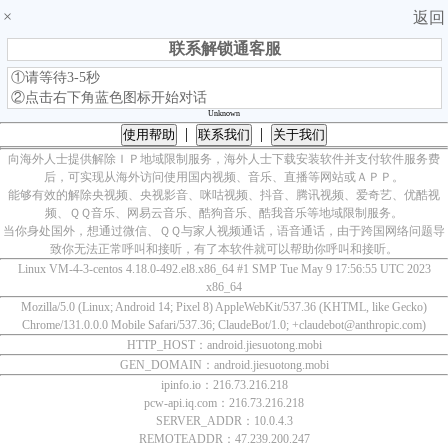
×
返回
联系解锁通客服
①请等待3-5秒
②点击右下角蓝色图标开始对话
Unknown
|
|
使用帮助
联系我们
关于我们
向海外人士提供解除ＩＰ地域限制服务，海外人士下载安装软件并支付软件服务费
后，可实现从海外访问使用国内视频、音乐、直播等网站或ＡＰＰ。
能够有效的解除央视频、央视影音、咪咕视频、抖音、腾讯视频、爱奇艺、优酷视
频、ＱＱ音乐、网易云音乐、酷狗音乐、酷我音乐等地域限制服务。
当你身处国外，想通过微信、ＱＱ与家人视频通话，语音通话，由于跨国网络问题导
致你无法正常呼叫和接听，有了本软件就可以帮助你呼叫和接听。
Linux VM-4-3-centos 4.18.0-492.el8.x86_64 #1 SMP Tue May 9 17:56:55 UTC 2023
x86_64
Mozilla/5.0 (Linux; Android 14; Pixel 8) AppleWebKit/537.36 (KHTML, like Gecko)
Chrome/131.0.0.0 Mobile Safari/537.36; ClaudeBot/1.0; +claudebot@anthropic.com)
HTTP_HOST：android.jiesuotong.mobi
GEN_DOMAIN：android.jiesuotong.mobi
ipinfo.io：216.73.216.218
pcw-api.iq.com：216.73.216.218
SERVER_ADDR：10.0.4.3
REMOTEADDR：47.239.200.247